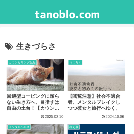
生きづらさ
カウンセリング記録
うつろぐ
回避型コーピングに頼ら
【閲覧注意】社会不適合
ない生き方へ。目指すは
者、メンタルブレイクし
自由の土台！【カウンセ
つつ彼女と旅行へゆく。
リング記録】
2025.02.10
2024.10.06
メンタルヘルス
考え事