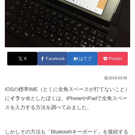
X
Facebook
はてブ
Pocket
2016.03.06
iOSの標準IME（とくに全角スペースが打てないこと）
に
イラッ☆
としたぼくは、iPhoneやiPadで全角スペー
スを入力する方法を調べてみました。
しかしその方法も「Bluetoothキーボード」を接続する