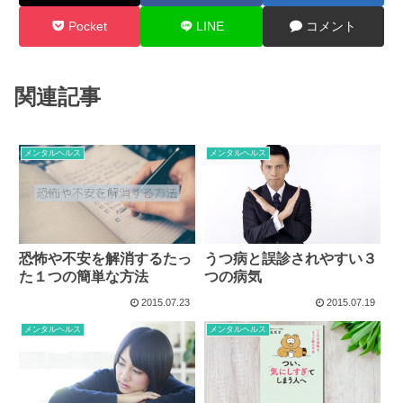
Pocket
LINE
コメント
関連記事
メンタルヘルス
メンタルヘルス
恐怖や不安を解消するたっ
うつ病と誤診されやすい３
た１つの簡単な方法
つの病気
2015.07.23
2015.07.19
メンタルヘルス
メンタルヘルス