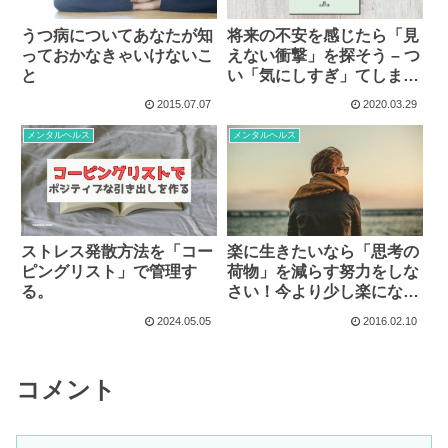
うつ病についてあなたが知
将来の不安を感じたら「見
っておかなきゃいけないこ
えない衝撃」を探そう – つ
と
い「気にしすぎ」てしまう
人へ
2015.07.07
2020.03.29
メンタルヘルス
メンタルヘルス
ストレス発散方法を「コー
楽に生きたいなら「思考の
ピングリスト」で管理す
荷物」を減らす努力をしな
る。
さい！今より少し楽になる
３つの方法
2024.05.05
2016.02.10
コメント