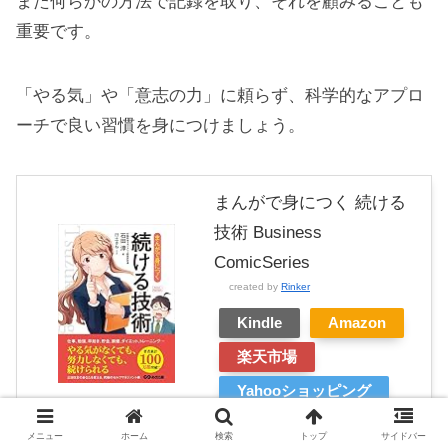
また何らかの方法で記録を取り、それを顧みることも
重要です。
「やる気」や「意志の力」に頼らず、科学的なアプロ
ーチで良い習慣を身につけましょう。
まんがで身につく 続ける
技術 Business
ComicSeries
created by
Rinker
Kindle
Amazon
楽天市場
Yahooショッピング
メニュー
ホーム
検索
トップ
サイドバー