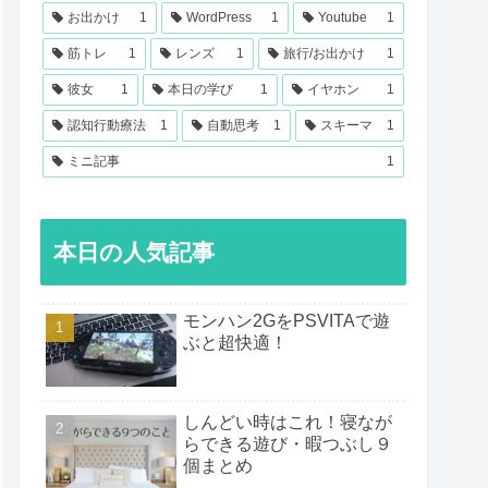
お出かけ
1
WordPress
1
Youtube
1
筋トレ
1
レンズ
1
旅行/お出かけ
1
彼女
1
本日の学び
1
イヤホン
1
認知行動療法
1
自動思考
1
スキーマ
1
ミニ記事
1
本日の人気記事
モンハン2GをPSVITAで遊
ぶと超快適！
しんどい時はこれ！寝なが
らできる遊び・暇つぶし９
個まとめ