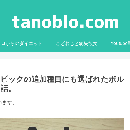
0キロからのダイエット
こどおじと統失彼女
Youtub
ンピックの追加種目にも選ばれたボル
の話。
います。