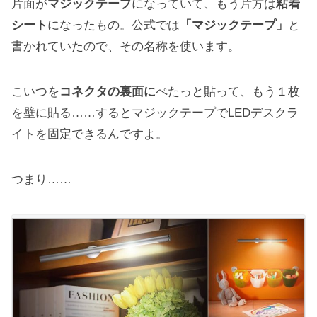
片面が
マジックテープ
になっていて、もう片方は
粘着
シート
になったもの。公式では
「マジックテープ」
と
書かれていたので、その名称を使います。
こいつを
コネクタの裏面に
ぺたっと貼って、もう１枚
を壁に貼る……するとマジックテープでLEDデスクラ
イトを固定できるんですよ。
つまり……