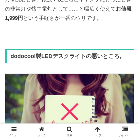
の非常灯や懐中電灯として……と幅広く使えて
お値段
1,999円
という手軽さが一番のウリです。
dodocool製LEDデスクライトの悪いところ。
メニュー
ホーム
検索
トップ
サイドバー