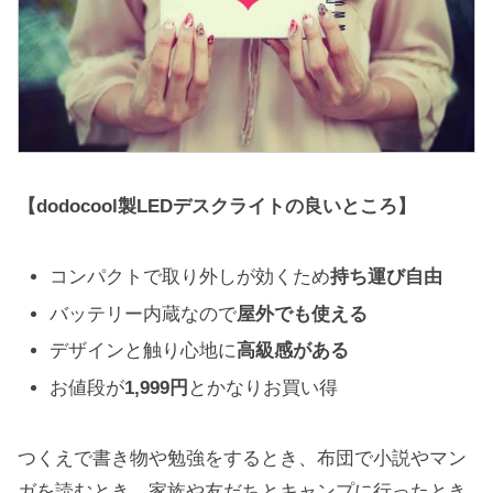
【dodocool製LEDデスクライトの良いところ】
コンパクトで取り外しが効くため
持ち運び自由
バッテリー内蔵なので
屋外でも使える
デザインと触り心地に
高級感がある
お値段が
1,999円
とかなりお買い得
つくえで書き物や勉強をするとき、布団で小説やマン
ガを読むとき、家族や友だちとキャンプに行ったとき