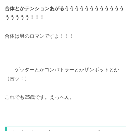
合体とかテンションあがるうううううううううううう
ううううう！！！
合体は男のロマンですよ！！！
……ゲッターとかコンバトラーとかザンボットとか
（古ッ！）
これでも25歳です。えっへん。