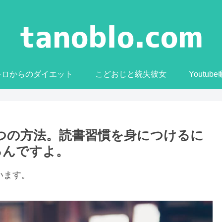
0キロからのダイエット
こどおじと統失彼女
Youtub
つの方法。読書習慣を身につけるに
るんですよ。
います。