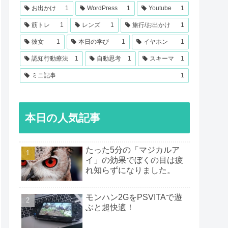
お出かけ
1
WordPress
1
Youtube
1
筋トレ
1
レンズ
1
旅行/お出かけ
1
彼女
1
本日の学び
1
イヤホン
1
認知行動療法
1
自動思考
1
スキーマ
1
ミニ記事
1
本日の人気記事
たった5分の「マジカルア
イ」の効果でぼくの目は疲
れ知らずになりました。
モンハン2GをPSVITAで遊
ぶと超快適！