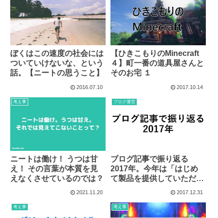
ぼくはこの速度の社会には
【ひきこもりのMinecraft
ついていけないな、という
４】町一番の道具屋さんと
話。【ニートの思うこと】
そのお宅 １
2016.07.10
2017.10.14
考え事
ブログ運営
ニートは働け！ うつは甘
ブログ記事で振り返る
え！ その言葉が本質を見
2017年。今年は「はじめ
えなくさせているのでは？
て製品を提供していただい
た年」でした。
2021.11.20
2017.12.31
考え事
考え事