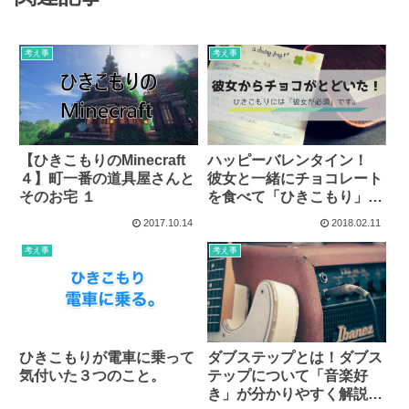
考え事
考え事
【ひきこもりのMinecraft
ハッピーバレンタイン！
４】町一番の道具屋さんと
彼女と一緒にチョコレート
そのお宅 １
を食べて「ひきこもり」が
思うこと。
2017.10.14
2018.02.11
考え事
考え事
ひきこもりが電車に乗って
ダブステップとは！ダブス
気付いた３つのこと。
テップについて「音楽好
き」が分かりやすく解説し