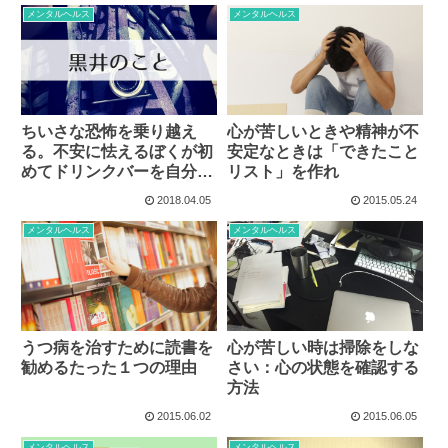
メンタルヘルス
メンタルヘルス
ちいさな恐怖を乗り越え
心が苦しいときや精神が不
る。不安に怯えるぼくが初
安定なときは「できたこと
めてドリンクバーを自分で
リスト」を作れ
取りに行く話。
2018.04.05
2015.05.24
メンタルヘルス
メンタルヘルス
うつ病を治すために読書を
心が苦しい時は掃除をしな
勧めるたった１つの理由
さい：心の状態を確認する
方法
2015.06.02
2015.06.05
メンタルヘルス
メンタルヘルス