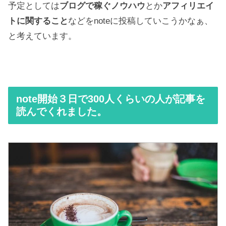
予定としては
ブログで稼ぐノウハウ
とか
アフィリエイ
トに関すること
などをnoteに投稿していこうかなぁ、
と考えています。
note開始３日で300人くらいの人が記事を
読んでくれました。