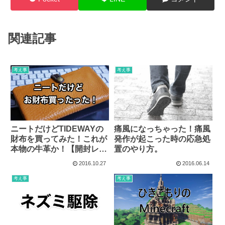
関連記事
考え事
考え事
ニートだけどTIDEWAYの
痛風になっちゃった！痛風
財布を買ってみた！これが
発作が起こった時の応急処
本物の牛革か！【開封レビ
置のやり方。
ュー】
2016.10.27
2016.06.14
考え事
考え事