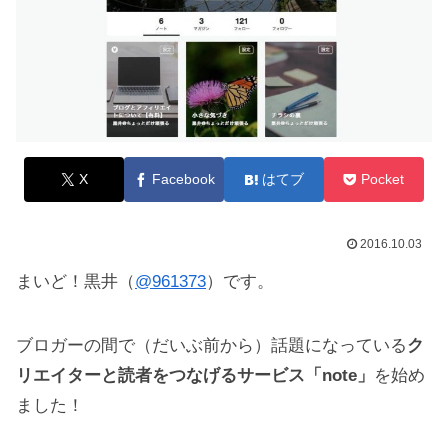
X
Facebook
はてブ
Pocket
2016.10.03
まいど！黒井（
@961373
）です。
ブロガーの間で（だいぶ前から）話題になっている
ク
リエイターと読者をつなげるサービス「note」
を始め
ました！