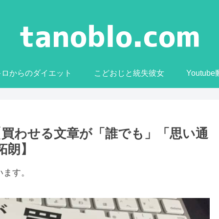
0キロからのダイエット
こどおじと統失彼女
Youtub
【買わせる文章が「誰でも」「思い通
口拓朗】
います。