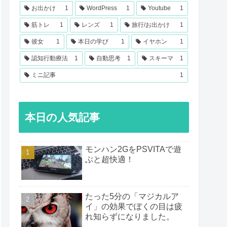
お出かけ
1
WordPress
1
Youtube
1
筋トレ
1
レンズ
1
旅行/お出かけ
1
彼女
1
本日の学び
1
イヤホン
1
認知行動療法
1
自動思考
1
スキーマ
1
ミニ記事
1
本日の人気記事
モンハン2GをPSVITAで遊
ぶと超快適！
たった5分の「マジカルア
イ」の効果でぼくの目は疲
れ知らずになりました。