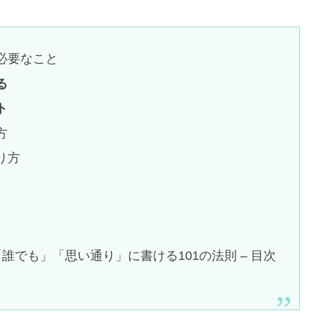
必要なこと
る
ト
方
り方
誰でも」「思い通り」に書ける101の法則 – 目次