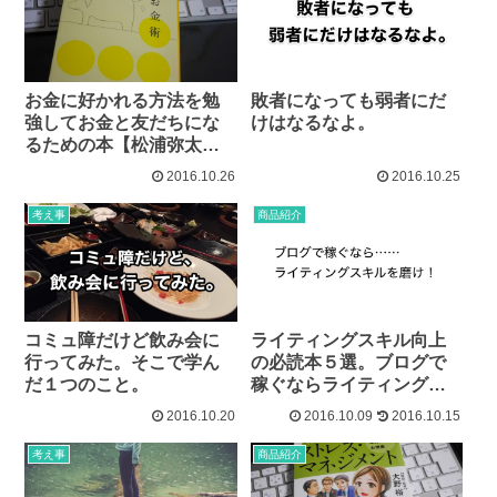
お金に好かれる方法を勉
敗者になっても弱者にだ
強してお金と友だちにな
けはなるなよ。
るための本【松浦弥太郎
の新しいお金術】
2016.10.26
2016.10.25
考え事
商品紹介
コミュ障だけど飲み会に
ライティングスキル向上
行ってみた。そこで学ん
の必読本５選。ブログで
だ１つのこと。
稼ぐならライティングを
磨け！
2016.10.20
2016.10.09
2016.10.15
考え事
商品紹介