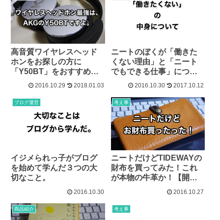
高音質ワイヤレスヘッド
ニートのぼくが「働きた
ホンをお探しの方に
くない理由」と「ニート
「Y50BT」をおすすめす
でもできる仕事」につい
る４つの理由。
て。
2016.10.29
2018.01.03
2016.10.30
2017.10.12
ブログ運営
考え事
イジメられっ子がブログ
ニートだけどTIDEWAYの
を始めて学んだ３つの大
財布を買ってみた！これ
切なこと。
が本物の牛革か！【開封
レビュー】
2016.10.30
2016.10.27
商品紹介
考え事