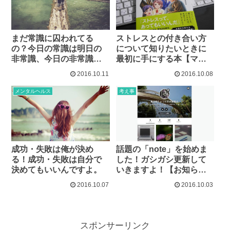
まだ常識に囚われてる
ストレスとの付き合い方
の？今日の常識は明日の
について知りたいときに
非常識、今日の非常識は
最初に手にする本【マン
明日の常識ですよ。
ガでわかりやすいストレ
2016.10.11
2016.10.08
スマネジメント – 大野
裕】
メンタルヘルス
考え事
成功・失敗は俺が決め
話題の「note」を始めま
る！成功・失敗は自分で
した！ガシガシ更新して
決めてもいいんですよ。
いきますよ！【お知ら
せ】
2016.10.07
2016.10.03
スポンサーリンク