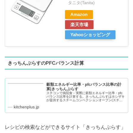
タニタ(Tanita)
Amazon
楽天市場
Yahooショッピング
きっちんぷらすのPFCバランス計算
穀類エネルギー比率・pfcバランス比率の計
算|きっちんぷらす
スチコンで病院食－実際に穀類エネルギー比率・pfc
バランス比率を計算する。きっちんぷらすはホシザキ
が提供するスチームコンベクションオーブン(スチコ
ン)・クックエブリオ（CookEverio）のサポートサイ
kitchenplus.jp
トです。
レシピの検索などができるサイト「きっちんぷらす」