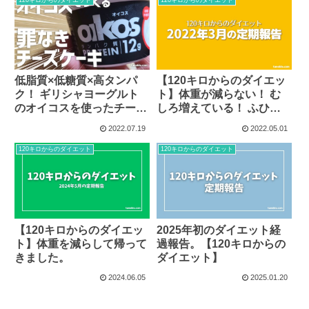
低脂質×低糖質×高タンパ
【120キロからのダイエッ
ク！ ギリシャヨーグルト
ト】体重が減らない！ む
のオイコスを使ったチーズ
しろ増えている！ ふひひ
ケーキ。
さーせん。
2022.07.19
2022.05.01
120キロからのダイエット
120キロからのダイエット
【120キロからのダイエッ
2025年初のダイエット経
ト】体重を減らして帰って
過報告。【120キロからの
きました。
ダイエット】
2024.06.05
2025.01.20