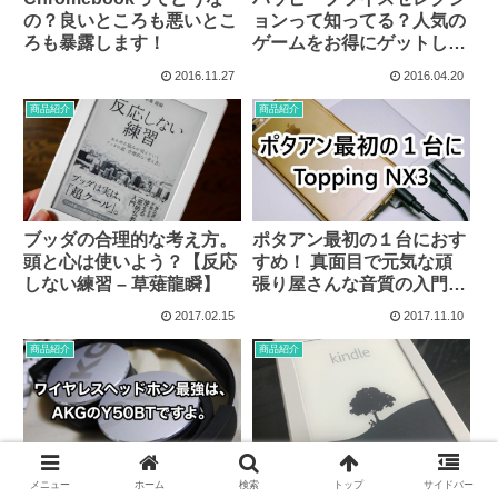
の？良いところも悪いとこ
ョンって知ってる？人気の
ろも暴露します！
ゲームをお得にゲットしよ
う！
2016.11.27
2016.04.20
商品紹介
商品紹介
ブッダの合理的な考え方。
ポタアン最初の１台におす
頭と心は使いよう？【反応
すめ！ 真面目で元気な頑
しない練習 – 草薙龍瞬】
張り屋さんな音質の入門機
Topping NX3
2017.02.15
2017.11.10
商品紹介
商品紹介
高音質ワイヤレスヘッドホ
Kindle Paperwhite購入！
メニュー
ホーム
検索
トップ
サイドバー