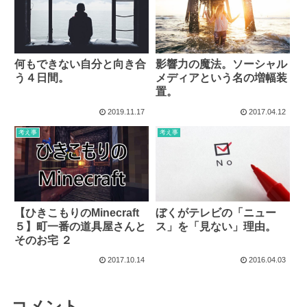
何もできない自分と向き合
影響力の魔法。ソーシャル
う４日間。
メディアという名の増幅装
置。
2019.11.17
2017.04.12
考え事
考え事
【ひきこもりのMinecraft
ぼくがテレビの「ニュー
５】町一番の道具屋さんと
ス」を「見ない」理由。
そのお宅 ２
2017.10.14
2016.04.03
コメント