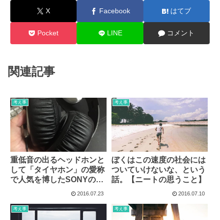
X
Facebook
はてブ
Pocket
LINE
コメント
関連記事
考え事
考え事
重低音の出るヘッドホンと
ぼくはこの速度の社会には
して「タイヤホン」の愛称
ついていけないな、という
で人気を博したSONYの
話。【ニートの思うこと】
「XB700」にプレミアがつ
2016.07.23
2016.07.10
いてる件ｗｗｗ
考え事
考え事