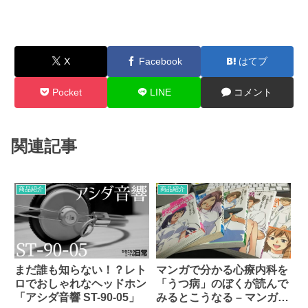
X
Facebook
はてブ
Pocket
LINE
コメント
関連記事
商品紹介
商品紹介
マンガで分かる心療内科を
まだ誰も知らない！？レト
「うつ病」のぼくが読んで
ロでおしゃれなヘッドホン
みるとこうなる – マンガで
「アシダ音響 ST-90-05」