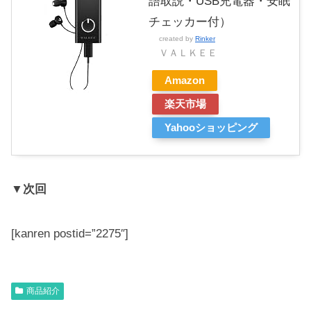
語取説・USB充電器・安眠
チェッカー付）
created by
Rinker
ＶＡＬＫＥＥ
Amazon
楽天市場
Yahooショッピング
▼次回
[kanren postid=”2275″]
商品紹介