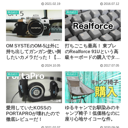
分かる心療内科
2021.02.19
2016.07.12
商品紹介
商品紹介
OM SYSTEのOM-5は外に
打ちごこち最高！ 東プレ
持ち出してガンガン使い倒
のRealforce 91Uという高
したいカメラだった！【開
級キーボードの購入でタイ
封レビュー】
ピングは新たなステージ
2024.10.05
2017.07.05
へ！
商品紹介
商品紹介
ゆるキャンでお馴染みのキ
愛用していたKOSSの
ャンプ椅子！低価格なのに
PORTAPROが壊れたので
座り心地サイコーな件。
徹底レビューだ！
2021.02.07
2020.09.06