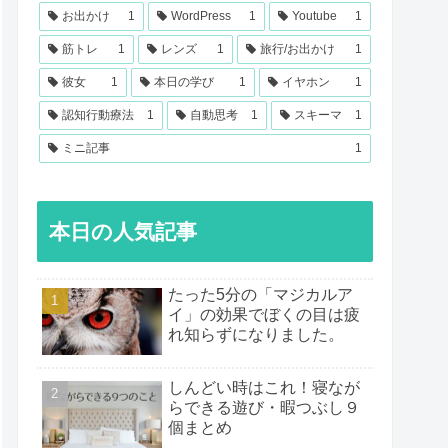
お出かけ
1
WordPress
1
Youtube
1
筋トレ
1
レンズ
1
旅行/お出かけ
1
彼女
1
本日の学び
1
イヤホン
1
認知行動療法
1
自動思考
1
スキーマ
1
ミニ記事
1
本日の人気記事
たった5分の「マジカルア
イ」の効果でぼくの目は疲
れ知らずになりました。
しんどい時はこれ！寝なが
らできる遊び・暇つぶし９
個まとめ