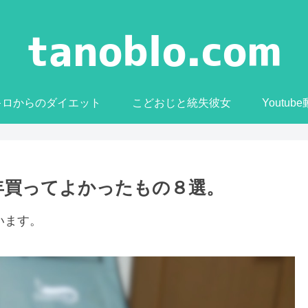
0キロからのダイエット
こどおじと統失彼女
Youtub
0年買ってよかったもの８選。
います。